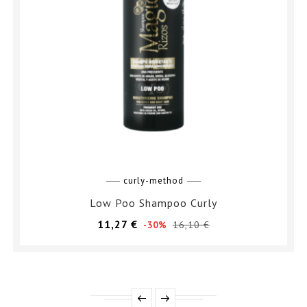
curly-method
Low Poo Shampoo Curly
Prezzo
Prezzo
11,27 €
16,10 €
-30%
base