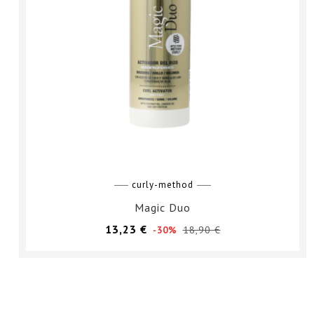
curly-method
Magic Duo
Prezzo
Prezzo
13,23 €
18,90 €
-30%
base