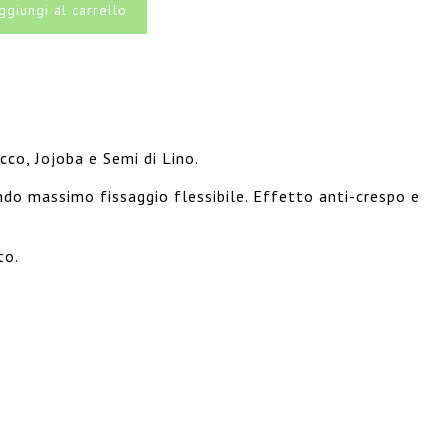
ggiungi al carrello
cco, Jojoba e Semi di Lino.
endo massimo fissaggio flessibile. Effetto anti-crespo e
to.