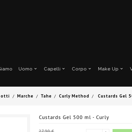
Siamo
Uomo
Capelli
Corpo
Make Up
otti
Marche
Tahe
Curly Method
Custards Gel 5
Custards Gel 500 ml - Curly
27,90 €