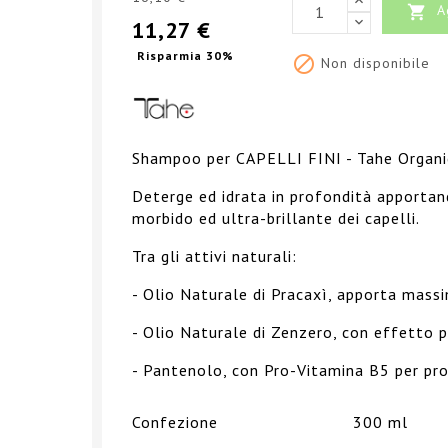
A

11,27 €
Risparmia 30%

Non disponibile
Shampoo per CAPELLI FINI - Tahe Organi
Deterge ed idrata in profondità apportand
morbido ed ultra-brillante dei capelli.
Tra gli attivi naturali:
-
Olio Naturale di Pracaxì
, apporta massi
-
Olio Naturale di Zenzero
, con effetto p
-
Pantenolo
, con Pro-Vitamina B5 per pro
Confezione
300 ml