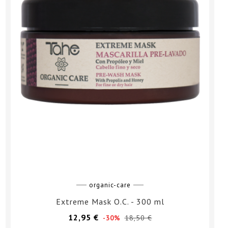
organic-care
Extreme Mask O.C. - 300 ml
Prezzo
Prezzo
12,95 €
18,50 €
-30%
base