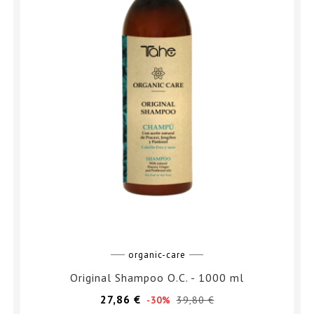
organic-care
Original Shampoo O.C. - 1000 ml
Prezzo
Prezzo
27,86 €
39,80 €
-30%
base