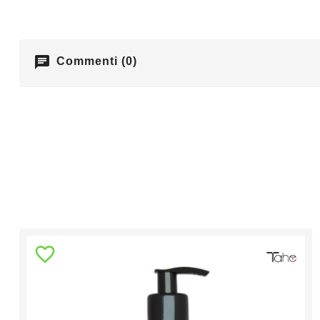
chat
Commenti (0)
favorite_border