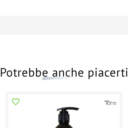
Potrebbe anche piacert
favorite_border