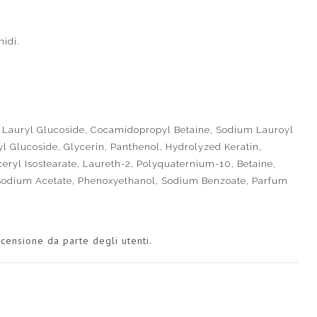
midi.
 Lauryl Glucoside, Cocamidopropyl Betaine, Sodium Lauroyl
l Glucoside, Glycerin, Panthenol, Hydrolyzed Keratin,
eryl Isostearate, Laureth-2, Polyquaternium-10, Betaine,
l, Sodium Acetate, Phenoxyethanol, Sodium Benzoate, Parfum
censione da parte degli utenti.