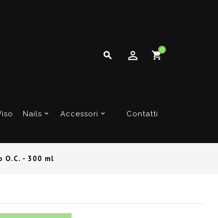
0

Viso
Nails
Accessori
Contatti
 O.C. - 300 ml