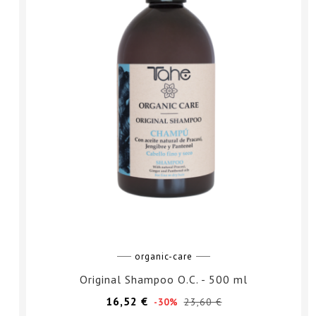
organic-care
Original Shampoo O.C. - 500 ml
Prezzo
Prezzo
16,52 €
23,60 €
-30%
base