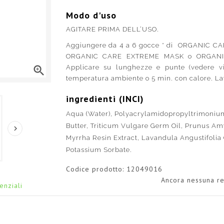
Modo d'uso
AGITARE PRIMA DELL’USO.
Aggiungere da 4 a 6 gocce * di ORGANIC CAR
ORGANIC CARE EXTREME MASK o ORGANIC 
Applicare su lunghezze e punte (vedere 

temperatura ambiente o 5 min. con calore. La
ingredienti (INCI)
Aqua (Water), Polyacrylamidopropyltrimonium
Butter, Triticum Vulgare Germ Oil, Prunus Am

Myrrha Resin Extract, Lavandula Angustifolia O
Potassium Sorbate.
Codice prodotto:
12049016
Ancora nessuna re
enziali