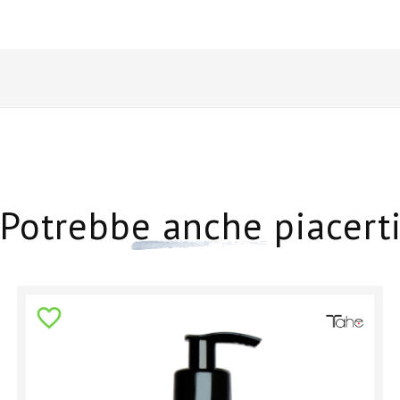
Potrebbe anche piacert
favorite_border