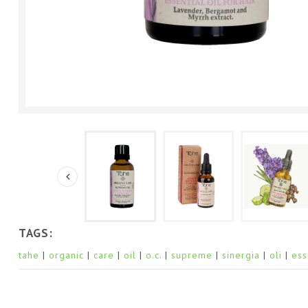

TAGS:
tahe
organic
care
oil
o.c.
supreme
sinergia
oli
ess