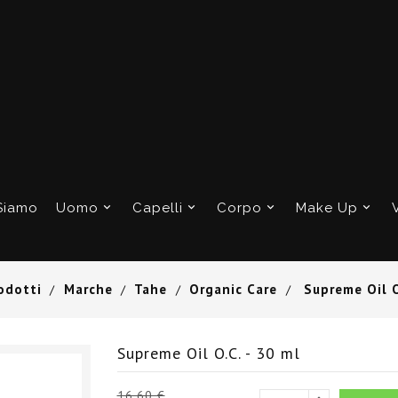
Siamo
Uomo
Capelli
Corpo
Make Up
odotti
Marche
Tahe
Organic Care
Supreme Oil O
Supreme Oil O.C. - 30 ml
16,60 €