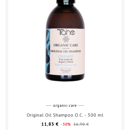
organic-care
Original Oil Shampoo O.C. - 300 ml
Prezzo
Prezzo
11,83 €
16,90 €
-30%
base