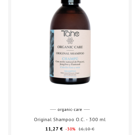
organic-care
Original Shampoo O.C. - 300 ml
Prezzo
Prezzo
11,27 €
16,10 €
-30%
base