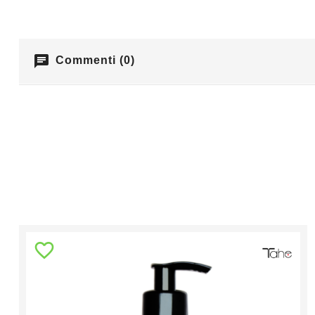
chat
Commenti (0)
favorite_border