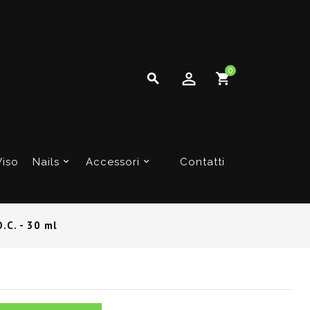
0

Viso
Nails
Accessori
Contatti
.C. - 30 ml