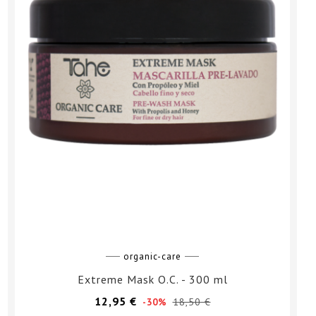
organic-care
Extreme Mask O.C. - 300 ml
Prezzo
Prezzo
12,95 €
18,50 €
-30%
base