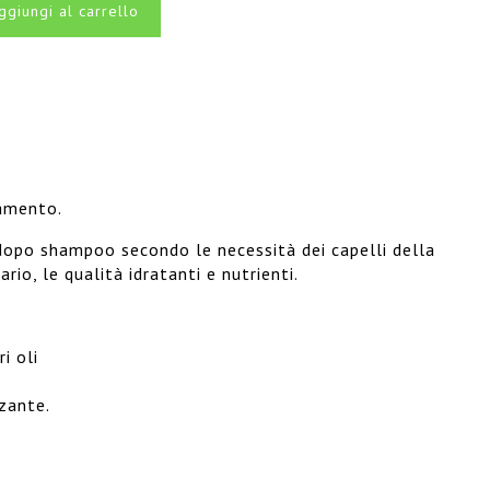
ggiungi al carrello
tamento.
dopo shampoo secondo le necessità dei capelli della
rio, le qualità idratanti e nutrienti.
i oli
zzante.